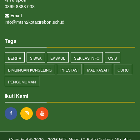
0899 8888 038
Email
info@mtsn2kotacirebon.sch.id
Tags
BERITA
SISWA
EKSKUL
SEKILAS INFO
OSIS
BIMBINGAN KONSELING
PRESTASI
MADRASAH
GURU
PENGUMUMAN
Ikuti Kami
Copyright © 2020 - 2026
MTs Negeri 2 Kota Cirebon
All rights