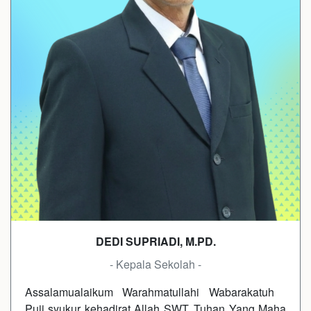
DEDI SUPRIADI, M.PD.
- Kepala Sekolah -
Assalamualaikum Warahmatullahi Wabarakatuh
Puji syukur kehadirat Allah SWT, Tuhan Yang Maha