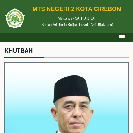
MTS NEGERI 2 KOTA CIREBON
Matsanda - SATRIA BISA!
(Santun-Arif-Tertib-Relijius-Inovatif-Aktif-Bijaksana)
KHUTBAH