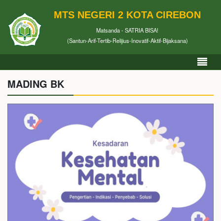
MTS NEGERI 2 KOTA CIREBON
Matsanda - SATRIA BISA!
(Santun-Arif-Tertib-Relijius-Inovatif-Aktif-Bijaksana)
MADING BK